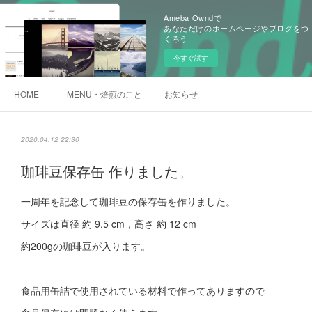
Ameba Owndで
あなただけのホームページやブログをつ
くろう
今すぐ試す
HOME
MENU・焙煎のこと
お知らせ
2020.04.12 22:30
珈琲豆保存缶 作りました。
一周年を記念して珈琲豆の保存缶を作りました。
サイズは直径 約 9.5 cm，高さ 約 12 cm
約200gの珈琲豆が入ります。
食品用缶詰で使用されている材料で作ってありますので