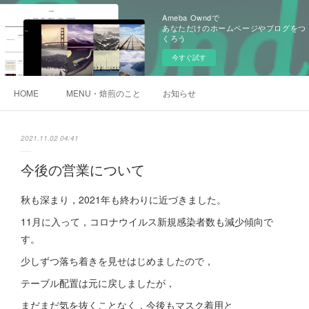
Ameba Owndで
あなただけのホームページやブログをつ
くろう
今すぐ試す
HOME
MENU・焙煎のこと
お知らせ
2021.11.02 04:41
今後の営業について
秋も深まり，2021年も終わりに近づきました。
11月に入って，コロナウイルス新規感染者数も減少傾向で
す。
少しずつ落ち着きを見せはじめましたので，
テーブル配置は元に戻しましたが，
まだまだ気を抜くことなく，今後もマスク着用と