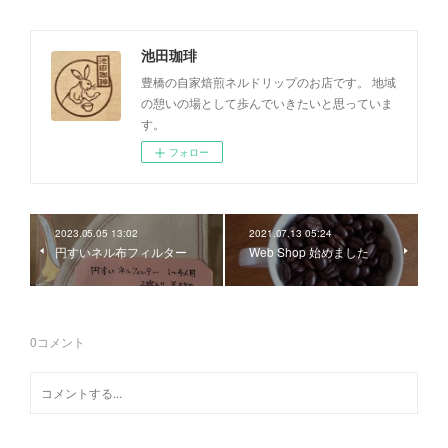
池田珈琲
豊橋の自家焙煎ネルドリップのお店です。 地域
の憩いの場として歩んでいきたいと思っていま
す。
フォロー
2023.05.05 13:02
2021.07.13 05:24
円すいネル布フィルター
Web Shop 始めました
0
コメント